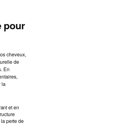
e pour
 nos cheveux,
turelle de
s. En
entaires,
 la
ant et en
ructure
 la perte de