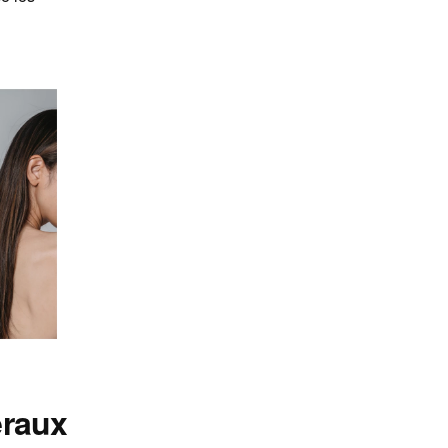
éraux