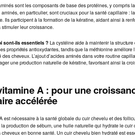
minés sont les composants de base des protéines, y compris la 
minés, en particulier, sont cruciaux pour la santé capillaire : la
. Ils participent à la formation de la kératine, aidant ainsi à renf
 stimuler leur croissance.
 sont-ils essentiels ?
La cystéine aide à maintenir la structur
es propriétés antioxydantes, tandis que la méthionine améliore l'é
té des cheveux. L’ajout d’acides aminés dans votre routine capill
ger une production naturelle de kératine, favorisant ainsi la cr
.
 vitamine A : pour une croissan
aire accélérée
A est nécessaire à la santé globale du cuir chevelu et des follicu
e la production de sébum, une huile naturelle qui hydrate le cuir
s cheveux en bonne santé. Un cuir chevelu bien hydraté est ess