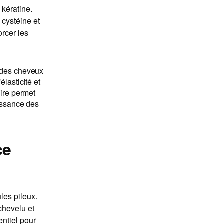
kératine.
 cystéine et
orcer les
e des cheveux
lasticité et
aire permet
oissance des
ce
les pileux.
 chevelu et
entiel pour