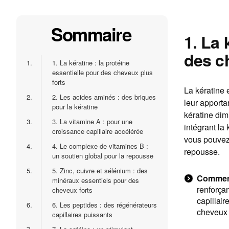
Sommaire
1. La 
des c
1.
1. La kératine : la protéine
essentielle pour des cheveux plus
forts
La kératine 
2.
2. Les acides aminés : des briques
leur apportan
pour la kératine
kératine dim
3.
3. La vitamine A : pour une
intégrant la
croissance capillaire accélérée
vous pouvez a
4.
4. Le complexe de vitamines B :
repousse.
un soutien global pour la repousse
5.
5. Zinc, cuivre et sélénium : des
Comment 
minéraux essentiels pour des
renforçan
cheveux forts
capillair
6.
6. Les peptides : des régénérateurs
cheveux d
capillaires puissants