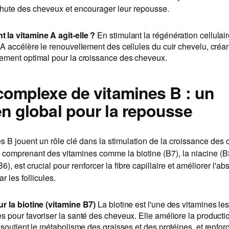
chute des cheveux et encourager leur repousse.
la vitamine A agit-elle ?
En stimulant la régénération cellulair
A accélère le renouvellement des cellules du cuir chevelu, créan
ement optimal pour la croissance des cheveux.
 complexe de vitamines B : un
en global pour la repousse
s B jouent un rôle clé dans la stimulation de la croissance des
comprenant des vitamines comme la biotine (B7), la niacine (B3
6), est crucial pour renforcer la fibre capillaire et améliorer l'a
r les follicules.
r la biotine (vitamine B7)
La biotine est l'une des vitamines les
s pour favoriser la santé des cheveux. Elle améliore la producti
 soutient le métabolisme des graisses et des protéines, et renfor