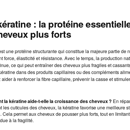
kératine : la protéine essentiell
heveux plus forts
est une protéine structurante qui constitue la majeure partie de
t force, élasticité et résistance. Avec le temps, la production na
inue, ce qui peut entraîner des cheveux plus fragiles et cassant
 kératine dans des produits capillaires ou des compléments alim
ider à renforcer la fibre capillaire, prévenir la casse et stimuler
la kératine aide-t-elle la croissance des cheveux ?
En répar
t les cuticules des cheveux, la kératine favorise une meilleure st
e. Cela permet aux cheveux de pousser plus forts, tout en limitant
ue à la fragilité.