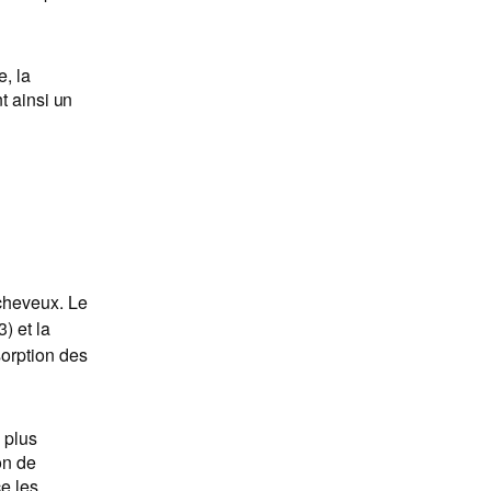
e, la
t ainsi un
 cheveux. Le
) et la
bsorption des
 plus
on de
ce les