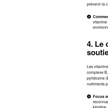
prévenir la 
Comment 
vitamine 
environn
4. Le
souti
Les vitamine
complexe B, 
pyridoxine (B
nutriments pa
Focus su
reconnue
kératine,