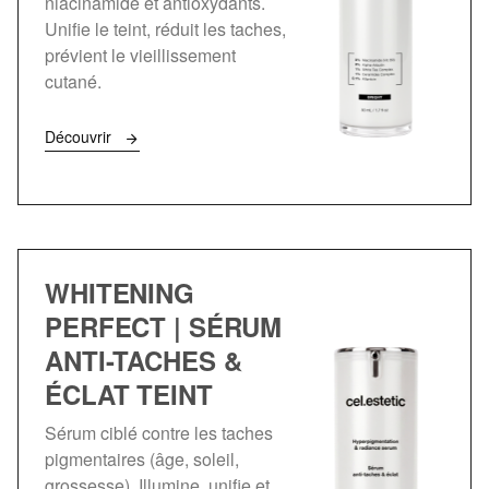
niacinamide et antioxydants.
Unifie le teint, réduit les taches,
prévient le vieillissement
cutané.
Découvrir
WHITENING
PERFECT | SÉRUM
ANTI-TACHES &
ÉCLAT TEINT
Sérum ciblé contre les taches
pigmentaires (âge, soleil,
grossesse). Illumine, unifie et