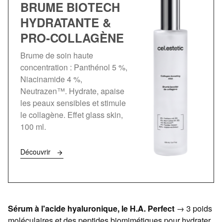
BRUME BIOTECH
HYDRATANTE &
PRO-COLLAGÈNE
Brume de soin haute
concentration : Panthénol 5 %,
Niacinamide 4 %,
Neutrazen™. Hydrate, apaise
les peaux sensibles et stimule
le collagène. Effet glass skin,
100 ml.
Découvrir
Sérum à l'acide hyaluronique, le H.A. Perfect
→ 3 poids
moléculaires et des peptides biomimétiques pour hydrater