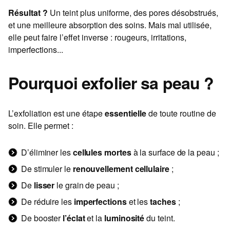
Résultat ?
Un teint plus uniforme, des pores désobstrués,
et une meilleure absorption des soins. Mais mal utilisée,
elle peut faire l’effet inverse : rougeurs, irritations,
imperfections...
Pourquoi exfolier sa peau ?
L’exfoliation est une étape
essentielle
de toute routine de
soin. Elle permet :
D’éliminer les
cellules mortes
à la surface de la peau ;
De stimuler le
renouvellement cellulaire
;
De
lisser
le grain de peau ;
De réduire les
imperfections
et les
taches
;
De booster
l’éclat
et la
luminosité
du teint.