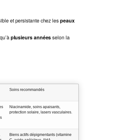
sible et persistante chez les
peaux
squ’à
plusieurs années
selon la
Soins recommandés
es
Niacinamide, soins apaisants,
protection solaire, lasers vasculaires.
s
à
Biens actifs dépigmentants (vitamine
s
C, acide azélaïque, AHA,