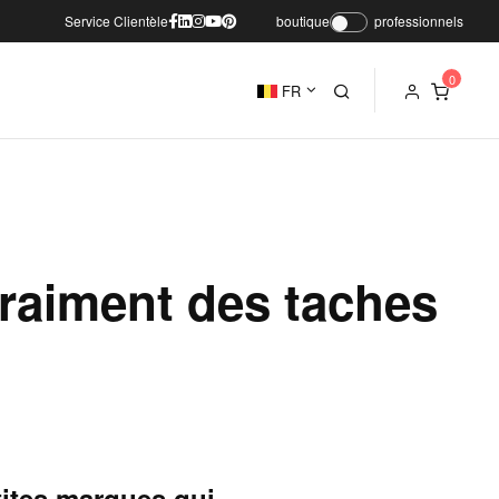
Service Clientèle
boutique
professionnels
FR
vraiment des taches
tites marques qui