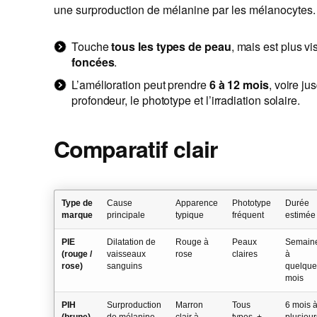
une surproduction de mélanine par les mélanocytes.
Touche
tous les types de peau
, mais est plus vi
foncées
.
L’amélioration peut prendre
6 à 12 mois
, voire ju
profondeur, le phototype et l’irradiation solaire.
Comparatif clair
Type de
Cause
Apparence
Phototype
Durée
marque
principale
typique
fréquent
estimée
PIE
Dilatation de
Rouge à
Peaux
Semain
(rouge /
vaisseaux
rose
claires
à
rose)
sanguins
quelque
mois
PIH
Surproduction
Marron
Tous
6 mois 
(brune)
de mélanine
clair à
types, +
plusieur