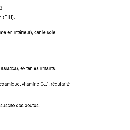
).
 (PIH).
e en intérieur), car le soleil
:
siatica), éviter les irritants,
amique, vitamine C...), régularité
suscite des doutes.