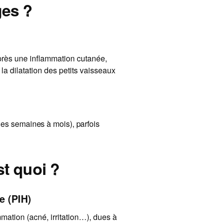
ges ?
près une inflammation cutanée,
la dilatation des petits vaisseaux
es semaines à mois), parfois
st quoi ?
e (PIH)
ation (acné, irritation…), dues à