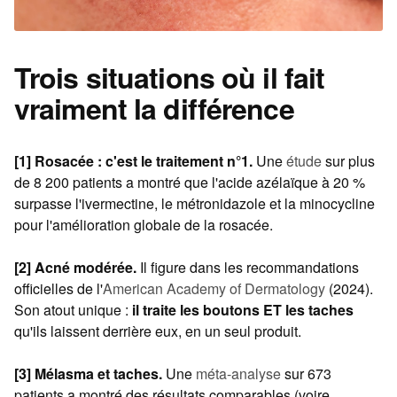
Trois situations où il fait
vraiment la différence
[1] Rosacée : c'est le traitement n°1.
Une
étude
sur plus
de 8 200 patients a montré que l'acide azélaïque à 20 %
surpasse l'ivermectine, le métronidazole et la minocycline
pour l'amélioration globale de la rosacée.
[2] Acné modérée.
Il figure dans les recommandations
officielles de l'
American Academy of Dermatology
(2024).
Son atout unique :
il traite les boutons ET les taches
qu'ils laissent derrière eux, en un seul produit.
[3] Mélasma et taches.
Une
méta-analyse
sur 673
patients a montré des résultats comparables (voire