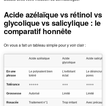
Acide azélaïque vs rétinol vs
glycolique vs salicylique : le
comparatif honnête
On vous a fait un tableau simple pour y voir clair :
Acide azélaïque
Acide
Acide salicyliq
glycolique
En une
Le polyvalent bien
L'exfoliant
Le désincruste
phrase
toléré
éclat
pores
Tolérance
⭐⭐⭐⭐⭐
⭐⭐⭐
⭐⭐⭐⭐
Grossesse
Autorisé
Limité
Limité
Rosacée
Traitement n°1
Trop irritant
Avec précautio