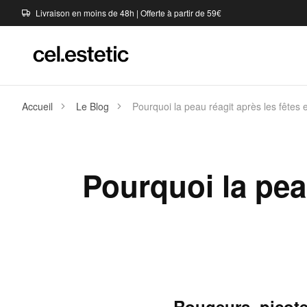
Livraison en moins de 48h | Offerte à partir de 59€
Accueil
Le Blog
Pourquoi la peau réagit après les fêtes 
Pourquoi la pea
Rougeurs, picote