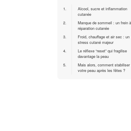
1.
Alcool, sucre et inflammation
cutanée
2.
Manque de sommeil : un frein à
réparation cutanée
3.
Froid, chauffage et air sec : un
stress cutané majeur
4.
Le réflexe “reset” qui fragilise
davantage la peau
5.
Mais alors, comment stabiliser
votre peau après les fêtes ?