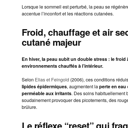
Lorsque le sommeil est perturbé, la peau se régénèr
accentue l’inconfort et les réactions cutanées.
Froid, chauffage et air se
cutané majeur
En hiver, la peau subit un double stress : le froid à
environnements chauffés à l’intérieur.
Selon
Elias et Feingold
(2006), ces conditions réduise
lipides épidermiques
, augmentent la
perte en eau
perméable aux irritants
. Des soins habituellement 
soudainement provoquer des picotements, des roug
brûlure.
Le réflexe “reset” qui fra