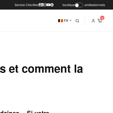
Service Clientèle
boutique
professionnels
FR
es et comment la
udaines… Si votre