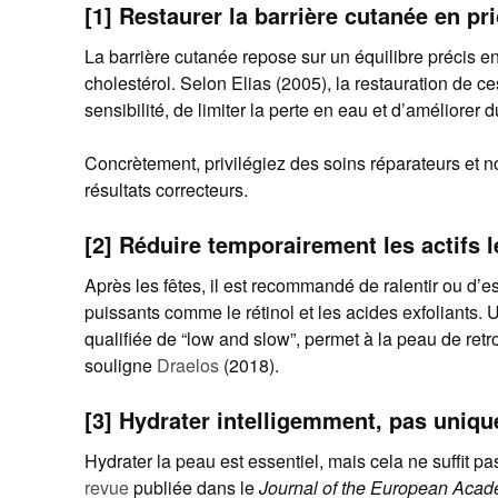
[1] Restaurer la barrière cutanée en pri
La barrière cutanée repose sur un équilibre précis e
cholestérol. Selon Elias (2005), la restauration de ce
sensibilité, de limiter la perte en eau et d’améliorer 
Concrètement, privilégiez des soins réparateurs et n
résultats correcteurs.
[2] Réduire temporairement les actifs 
Après les fêtes, il est recommandé de ralentir ou d’esp
puissants comme le rétinol et les acides exfoliants.
qualifiée de “low and slow”, permet à la peau de ret
souligne
Draelos
(2018).
[3] Hydrater intelligemment, pas uniq
Hydrater la peau est essentiel, mais cela ne suffit pas
revue
publiée dans le
Journal of the European Aca