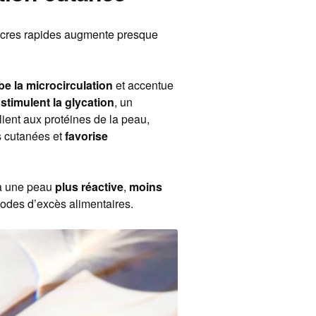
sucres rapides augmente presque
be la microcirculation
et accentue
,
stimulent la glycation
, un
ient aux protéines de la peau,
es cutanées et
favorise
à une peau
plus réactive
,
moins
odes d’excès alimentaires.